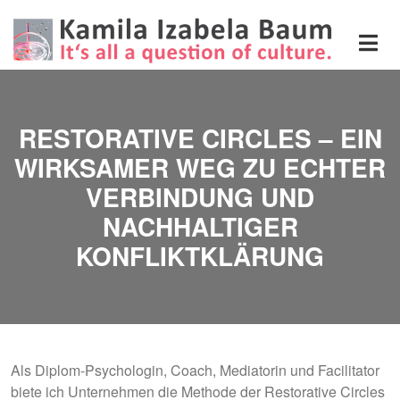
Direkt zum Inhalt
RESTORATIVE CIRCLES – EIN
WIRKSAMER WEG ZU ECHTER
VERBINDUNG UND
NACHHALTIGER
KONFLIKTKLÄRUNG
Als Diplom-Psychologin, Coach, Mediatorin und Facilitator
biete ich Unternehmen die Methode der
Restorative Circles